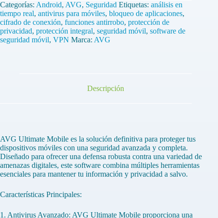
Ultimate
Categorías:
Android
,
AVG
,
Seguridad
Etiquetas:
análisis en
Mobile
tiempo real
,
antivirus para móviles
,
bloqueo de aplicaciones
,
1
cifrado de conexión
,
funciones antirrobo
,
protección de
Dispositivo
privacidad
,
protección integral
,
seguridad móvil
,
software de
1
seguridad móvil
,
VPN
Marca:
AVG
Año
cantidad
Descripción
AVG Ultimate Mobile es la solución definitiva para proteger tus
dispositivos móviles con una seguridad avanzada y completa.
Diseñado para ofrecer una defensa robusta contra una variedad de
amenazas digitales, este software combina múltiples herramientas
esenciales para mantener tu información y privacidad a salvo.
Características Principales:
1. Antivirus Avanzado: AVG Ultimate Mobile proporciona una