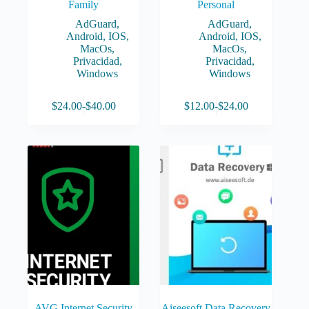
Family
Personal
AdGuard
,
AdGuard
,
Android
,
IOS
,
Android
,
IOS
,
MacOs
,
MacOs
,
Privacidad
,
Privacidad
,
Windows
Windows
Este
Este
$
24.00
-
$
40.00
$
12.00
-
$
24.00
producto
producto
Rango
Rango
tiene
tiene
de
de
múltiples
múltiples
precios:
precios:
variantes.
variantes.
desde
desde
Las
Las
$24.00
$12.00
opciones
opciones
hasta
hasta
se
se
$40.00
$24.00
pueden
pueden
elegir
elegir
en
en
la
la
página
página
de
de
producto
producto
AVG Internet Security
Aiseesoft Data Recovery