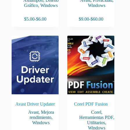
Ashampoo
,
Diseño
Avast
,
Privacidad
,
Gráfico
,
Windows
Windows
Este
Este
$
5.00
-
$
6.00
$
9.00
-
$
60.00
producto
producto
Rango
Rango
tiene
tiene
de
de
múltiples
múltiples
precios:
precios:
variantes.
variantes.
desde
desde
Las
Las
$5.00
$9.00
opciones
opciones
hasta
hasta
se
se
$6.00
$60.00
pueden
pueden
elegir
elegir
en
en
la
la
página
página
de
de
producto
producto
Avast Driver Updater
Corel PDF Fusion
Avast
,
Mejora
Corel
,
rendimiento
,
Herramientas PDF
,
Windows
Utilitarios
,
Windows