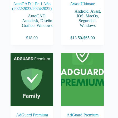
AutoCAD 1 Pc 1 Año
Avast Ultimate
(2022/2023/2024/2025)
Android
,
Avast
,
AutoCAD
,
IOS
,
MacOs
,
Autodesk
,
Diseño
Seguridad
,
Gráfico
,
Windows
Windows
Este
$
18.00
$
13.50
-
$
65.00
producto
Rango
tiene
de
múltiples
precios:
variantes.
desde
Las
$13.50
opciones
hasta
se
$65.00
pueden
elegir
en
la
página
de
producto
AdGuard Premium
AdGuard Premium