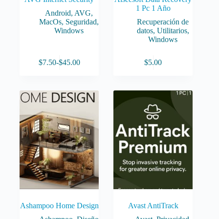
1 Pc 1 Año
Android
,
AVG
,
MacOs
,
Seguridad
,
Recuperación de
Windows
datos
,
Utilitarios
,
Windows
Este
$
7.50
-
$
45.00
$
5.00
producto
Rango
tiene
de
múltiples
precios:
variantes.
desde
Las
$7.50
opciones
hasta
se
$45.00
pueden
elegir
en
la
página
de
producto
Ashampoo Home Design
Avast AntiTrack