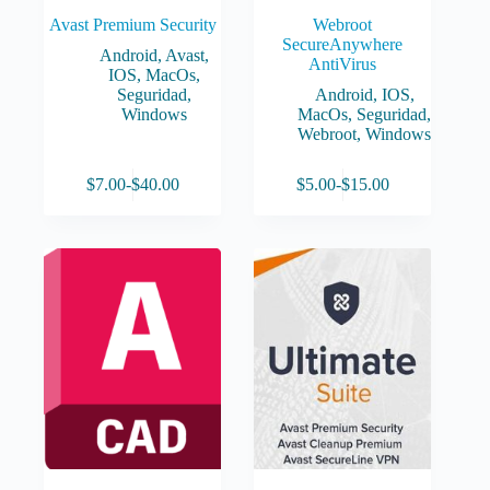
Avast Premium Security
Webroot
SecureAnywhere
Android
,
Avast
,
AntiVirus
IOS
,
MacOs
,
Seguridad
,
Android
,
IOS
,
Windows
MacOs
,
Seguridad
,
Webroot
,
Windows
Este
Este
$
7.00
-
$
40.00
$
5.00
-
$
15.00
producto
producto
Rango
Rango
tiene
tiene
de
de
múltiples
múltiples
precios:
precios:
variantes.
variantes.
desde
desde
Las
Las
$7.00
$5.00
opciones
opciones
hasta
hasta
se
se
$40.00
$15.00
pueden
pueden
elegir
elegir
en
en
la
la
página
página
de
de
producto
producto