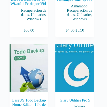
Wizard 1 Pc de por Vida
Ashampoo
,
Recuperación de
Recuperación de
datos
,
Utilitarios
,
datos
,
Utilitarios
,
Windows
Windows
Este
$
30.00
$
4.50
-
$
5.50
producto
Rango
tiene
de
múltiples
precios:
variantes.
desde
Las
$4.50
opciones
hasta
se
$5.50
pueden
elegir
en
la
página
de
producto
EaseUS Todo Backup
Glary Utilities Pro 5
Home Edition 1 Pc de
Mejora