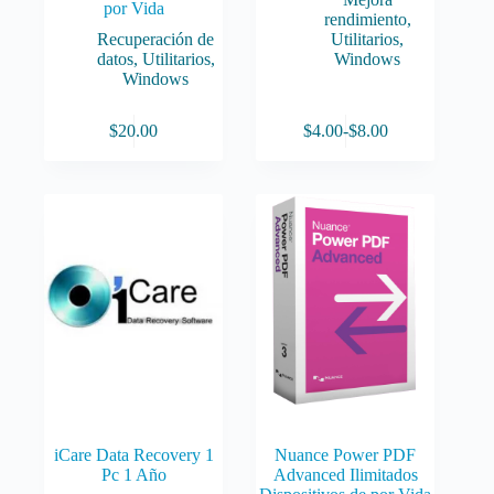
por Vida
rendimiento
,
Recuperación de
Utilitarios
,
datos
,
Utilitarios
,
Windows
Windows
Este
$
20.00
$
4.00
-
$
8.00
producto
Rango
tiene
de
múltiples
precios:
variantes.
desde
Las
$4.00
opciones
hasta
se
$8.00
pueden
elegir
en
la
página
de
producto
iCare Data Recovery 1
Nuance Power PDF
Pc 1 Año
Advanced Ilimitados