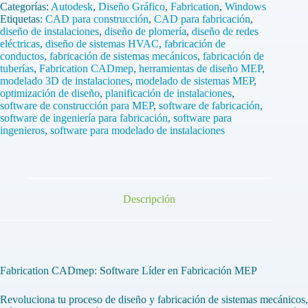
CADmep
Categorías:
Autodesk
,
Diseño Gráfico
,
Fabrication
,
Windows
1
Etiquetas:
CAD para construcción
,
CAD para fabricación
,
Pc
diseño de instalaciones
,
diseño de plomería
,
diseño de redes
1
eléctricas
,
diseño de sistemas HVAC
,
fabricación de
Año
conductos
,
fabricación de sistemas mecánicos
,
fabricación de
(2022/2023/2024/2025)
tuberías
,
Fabrication CADmep
,
herramientas de diseño MEP
,
cantidad
modelado 3D de instalaciones
,
modelado de sistemas MEP
,
optimización de diseño
,
planificación de instalaciones
,
software de construcción para MEP
,
software de fabricación
,
software de ingeniería para fabricación
,
software para
ingenieros
,
software para modelado de instalaciones
Descripción
Fabrication CADmep: Software Líder en Fabricación MEP
Revoluciona tu proceso de diseño y fabricación de sistemas mecánicos,