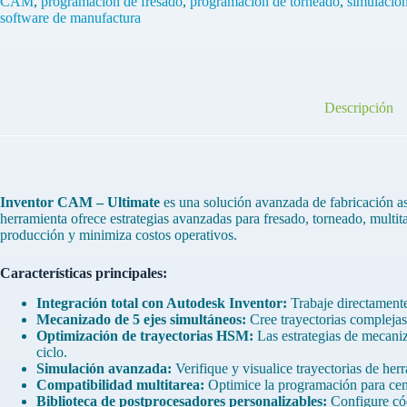
CAM
,
programación de fresado
,
programación de torneado
,
simulació
1
software de manufactura
Año
(2022/2023/2024/2025)
cantidad
Descripción
Inventor CAM – Ultimate
es una solución avanzada de fabricación 
herramienta ofrece estrategias avanzadas para fresado, torneado, multit
producción y minimiza costos operativos.
Características principales:
Integración total con Autodesk Inventor:
Trabaje directamente 
Mecanizado de 5 ejes simultáneos:
Cree trayectorias complejas 
Optimización de trayectorias HSM:
Las estrategias de mecaniz
ciclo.
Simulación avanzada:
Verifique y visualice trayectorias de her
Compatibilidad multitarea:
Optimice la programación para cen
Biblioteca de postprocesadores personalizables:
Configure cód