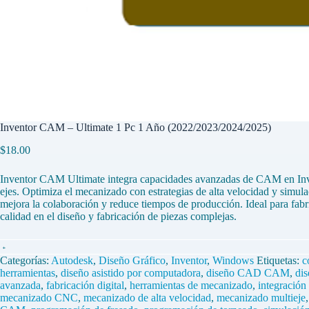
Inventor CAM – Ultimate 1 Pc 1 Año (2022/2023/2024/2025)
$
18.00
Inventor CAM Ultimate integra capacidades avanzadas de CAM en Inv
ejes. Optimiza el mecanizado con estrategias de alta velocidad y simulac
mejora la colaboración y reduce tiempos de producción. Ideal para fabri
calidad en el diseño y fabricación de piezas complejas.
Inventor
CAM
Categorías:
Autodesk
,
Diseño Gráfico
,
Inventor
,
Windows
Etiquetas:
c
–
herramientas
,
diseño asistido por computadora
,
diseño CAD CAM
,
di
Ultimate
avanzada
,
fabricación digital
,
herramientas de mecanizado
,
integración
1
mecanizado CNC
,
mecanizado de alta velocidad
,
mecanizado multieje
Pc