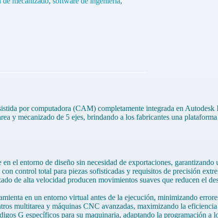
n de mecanizado
,
software de ingeniería
,
asistida por computadora (CAM) completamente integrada en Autodesk 
area y mecanizado de 5 ejes, brindando a los fabricantes una plataforma
en el entorno de diseño sin necesidad de exportaciones, garantizando un
con control total para piezas sofisticadas y requisitos de precisión extr
ado de alta velocidad producen movimientos suaves que reducen el des
ramienta en un entorno virtual antes de la ejecución, minimizando errore
tros multitarea y máquinas CNC avanzadas, maximizando la eficiencia 
igos G específicos para su maquinaria, adaptando la programación a lo