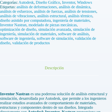
Nastran
Categorías:
Autodesk
,
Diseño Gráfico
,
Inventor
,
Windows
1
Etiquetas:
análisis de deformaciones
,
análisis de dinámica
,
Pc
análisis de esfuerzos
,
análisis de fuerzas
,
análisis de tensiones
,
1
análisis de vibraciones
,
análisis estructural
,
análisis térmico
,
Año
diseño asistido por computadora
,
ingeniería de materiales
,
(2022/2023/2024/2025)
Inventor Nastran
,
modelado de piezas mecánicas
,
cantidad
optimización de diseño
,
simulación avanzada
,
simulación de
ingeniería
,
simulación de materiales
,
software de análisis
,
software de ingeniería
,
software de simulación
,
validación de
diseño
,
validación de productos
Descripción
Inventor Nastran
es una poderosa solución de análisis estructural y
simulación, desarrollada por Autodesk, que permite a los ingenieros
realizar estudios avanzados de comportamiento de materiales,
estructuras y componentes dentro de sus diseños. Integrado
directamente con
Autodesk Inventor
,
Nastran
proporciona un