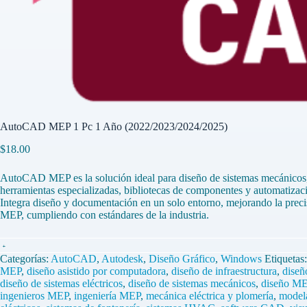
AutoCAD MEP 1 Pc 1 Año (2022/2023/2024/2025)
$
18.00
AutoCAD MEP es la solución ideal para diseño de sistemas mecánicos, e
herramientas especializadas, bibliotecas de componentes y automatizació
Integra diseño y documentación en un solo entorno, mejorando la precis
MEP, cumpliendo con estándares de la industria.
AutoCAD
MEP
Categorías:
AutoCAD
,
Autodesk
,
Diseño Gráfico
,
Windows
Etiquetas
1
MEP
,
diseño asistido por computadora
,
diseño de infraestructura
,
diseñ
Pc
diseño de sistemas eléctricos
,
diseño de sistemas mecánicos
,
diseño M
1
ingenieros MEP
,
ingeniería MEP
,
mecánica eléctrica y plomería
,
model
Año