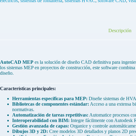
eléctricos
,
sistemas de fontanería
,
sistemas HVAC
,
software CAD
,
vis
(2022/2023/2024/2025)
cantidad
Descripción
AutoCAD MEP
es la solución de diseño CAD definitiva para ingenie
los sistemas MEP en proyectos de construcción, este software combina 
diseño.
Características principales:
Herramientas específicas para MEP:
Diseñe sistemas de HVAC,
Bibliotecas de componentes estándar:
Acceso a una extensa bi
normativas.
Automatización de tareas repetitivas:
Automatice procesos como
Interoperabilidad con BIM:
Integre fácilmente con Autodesk Re
Gestión avanzada de capas:
Organice y controle automáticament
Dibujos 3D y 2D:
Cree modelos 3D detallados y planos 2D precis