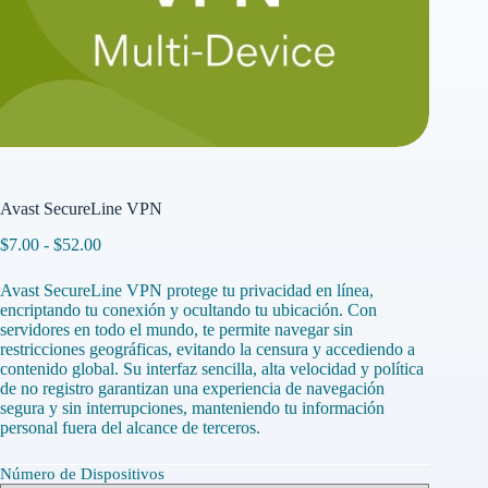
Avast SecureLine VPN
Rango
$
7.00
-
$
52.00
de
precios:
Avast SecureLine VPN protege tu privacidad en línea,
desde
encriptando tu conexión y ocultando tu ubicación. Con
$7.00
servidores en todo el mundo, te permite navegar sin
hasta
restricciones geográficas, evitando la censura y accediendo a
$52.00
contenido global. Su interfaz sencilla, alta velocidad y política
de no registro garantizan una experiencia de navegación
segura y sin interrupciones, manteniendo tu información
personal fuera del alcance de terceros.
Número de Dispositivos