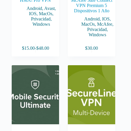
HMA! Pro VPN
McAfee Safe Connect
VPN Premium 5
Android
,
Avast
,
Dispositivos 1 Año
IOS
,
MacOs
,
Privacidad
,
Android
,
IOS
,
Windows
MacOs
,
McAfee
,
Privacidad
,
Windows
Este
$
15.00
-
$
48.00
$
30.00
producto
Rango
tiene
de
múltiples
precios:
variantes.
desde
Las
$15.00
opciones
hasta
se
$48.00
pueden
elegir
en
la
página
de
producto