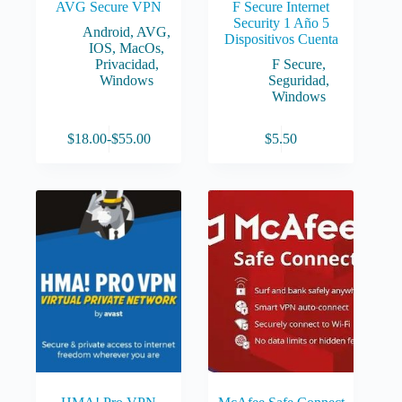
AVG Secure VPN
F Secure Internet
Security 1 Año 5
Android
,
AVG
,
Dispositivos Cuenta
IOS
,
MacOs
,
Privacidad
,
F Secure
,
Windows
Seguridad
,
Windows
Este
$
18.00
-
$
55.00
$
5.50
producto
Rango
tiene
de
múltiples
precios:
variantes.
desde
Las
$18.00
opciones
hasta
se
$55.00
pueden
elegir
en
la
página
de
producto