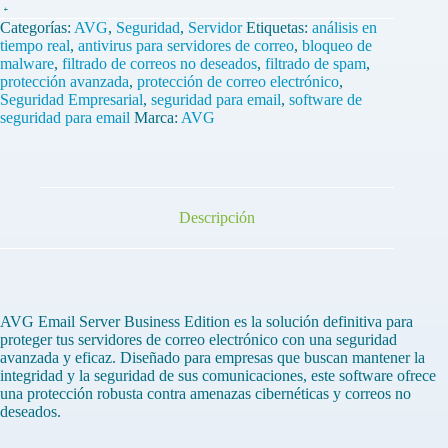
AVG
Email
Categorías:
AVG
,
Seguridad
,
Servidor
Etiquetas:
análisis en
Server
tiempo real
,
antivirus para servidores de correo
,
bloqueo de
Business
malware
,
filtrado de correos no deseados
,
filtrado de spam
,
Edition
protección avanzada
,
protección de correo electrónico
,
1
Seguridad Empresarial
,
seguridad para email
,
software de
Servidor
seguridad para email
Marca:
AVG
1
Año
cantidad
Descripción
AVG Email Server Business Edition es la solución definitiva para
proteger tus servidores de correo electrónico con una seguridad
avanzada y eficaz. Diseñado para empresas que buscan mantener la
integridad y la seguridad de sus comunicaciones, este software ofrece
una protección robusta contra amenazas cibernéticas y correos no
deseados.