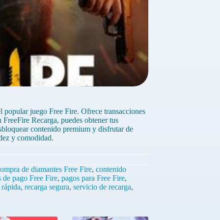
l popular juego Free Fire. Ofrece transacciones
n FreeFire Recarga, puedes obtener tus
esbloquear contenido premium y disfrutar de
pidez y comodidad.
ompra de diamantes Free Fire
,
contenido
 de pago Free Fire
,
pagos para Free Fire
,
 rápida
,
recarga segura
,
servicio de recarga
,