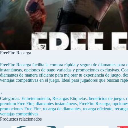
FreeFire Recarga
FreeFire Recarga facilita la compra rápida y segura de diamantes para e
instantáneas, opciones de pago variadas y promociones exclusivas. Co
diamantes de manera eficiente para mejorar tu experiencia de juego, d
ventajas competitivas en el juego. Ideal para jugadores que buscan ra
FreeFire
Recarga
Categorías:
Entretenimiento
,
Recargas
Etiquetas:
beneficios de juego
,
c
cantidad
premium Free Fire
,
diamantes instantáneos
,
FreeFire Recarga
,
opciones
promociones Free Fire
,
recarga de diamantes
,
recarga eficiente
,
recarga
ventajas competitivas
Productos relacionados