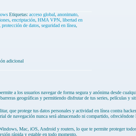
dows
Etiquetas:
acceso global
,
anonimato
,
ciones
,
encriptación
,
HMA VPN
,
libertad en
,
protección de datos
,
seguridad en línea
,
ón adicional
rmite a los usuarios navegar de forma segura y anónima desde cualqu
arreras geográficas y permitiendo disfrutar de tus series, películas y si
litar, que protege tus datos personales y actividad en línea contra hack
torial de navegación nunca será almacenado ni compartido, ofreciéndote
ws, Mac, iOS, Android y routers, lo que te permite proteger todos tus 
nexión rápida y estable en todo momento.