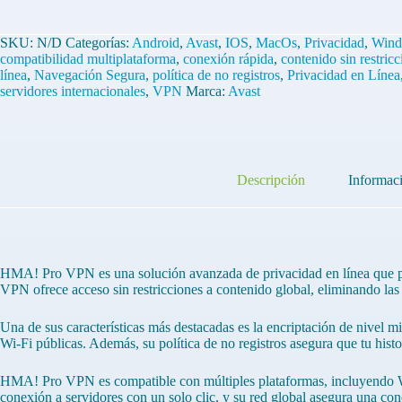
SKU:
N/D
Categorías:
Android
,
Avast
,
IOS
,
MacOs
,
Privacidad
,
Win
compatibilidad multiplataforma
,
conexión rápida
,
contenido sin restric
línea
,
Navegación Segura
,
política de no registros
,
Privacidad en Línea
servidores internacionales
,
VPN
Marca:
Avast
Descripción
Informaci
HMA! Pro VPN es una solución avanzada de privacidad en línea que pe
VPN ofrece acceso sin restricciones a contenido global, eliminando las b
Una de sus características más destacadas es la encriptación de nivel mi
Wi-Fi públicas. Además, su política de no registros asegura que tu his
HMA! Pro VPN es compatible con múltiples plataformas, incluyendo Windo
conexión a servidores con un solo clic, y su red global asegura una co