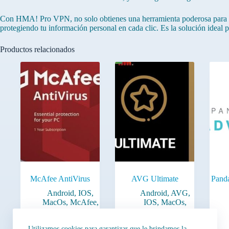
Con HMA! Pro VPN, no solo obtienes una herramienta poderosa para mante
protegiendo tu información personal en cada clic. Es la solución ideal pa
Productos relacionados
McAfee AntiVirus
AVG Ultimate
Pand
Android
,
IOS
,
Android
,
AVG
,
MacOs
,
McAfee
,
IOS
,
MacOs
,
Seguridad
,
Seguridad
,
Windows
Windows
Utilizamos cookies para garantizar que le brindamos la