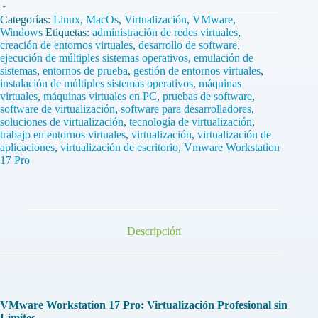
Vmware
Workstation
Categorías:
Linux
,
MacOs
,
Virtualización
,
VMware
,
17
Windows
Etiquetas:
administración de redes virtuales
,
Pro
creación de entornos virtuales
,
desarrollo de software
,
1
ejecución de múltiples sistemas operativos
,
emulación de
Dispositivo
sistemas
,
entornos de prueba
,
gestión de entornos virtuales
,
de
instalación de múltiples sistemas operativos
,
máquinas
por
virtuales
,
máquinas virtuales en PC
,
pruebas de software
,
Vida
software de virtualización
,
software para desarrolladores
,
cantidad
soluciones de virtualización
,
tecnología de virtualización
,
trabajo en entornos virtuales
,
virtualización
,
virtualización de
aplicaciones
,
virtualización de escritorio
,
Vmware Workstation
17 Pro
Descripción
VMware Workstation 17 Pro: Virtualización Profesional sin
Límites