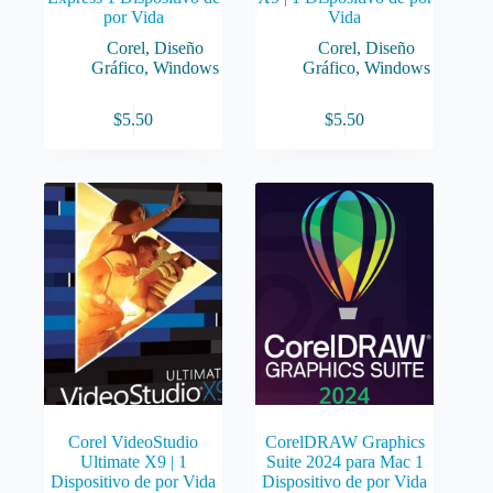
por Vida
Vida
Corel
,
Diseño
Corel
,
Diseño
Gráfico
,
Windows
Gráfico
,
Windows
$
5.50
$
5.50
Corel VideoStudio
CorelDRAW Graphics
Ultimate X9 | 1
Suite 2024 para Mac 1
Dispositivo de por Vida
Dispositivo de por Vida