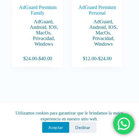
AdGuard Premium
AdGuard Premium
Family
Personal
AdGuard
,
AdGuard
,
Android
,
IOS
,
Android
,
IOS
,
MacOs
,
MacOs
,
Privacidad
,
Privacidad
,
Windows
Windows
Este
Este
$
24.00
-
$
40.00
$
12.00
-
$
24.00
producto
producto
Rango
Rango
tiene
tiene
de
de
múltiples
múltiples
precios:
precios:
variantes.
variantes.
desde
desde
Las
Las
$24.00
$12.00
opciones
opciones
hasta
hasta
se
se
$40.00
$24.00
pueden
pueden
elegir
elegir
en
en
Utilizamos cookies para garantizar que le brindamos la mejor
la
la
experiencia en nuestro sitio web.
página
página
de
de
Aceptar
Declinar
producto
producto