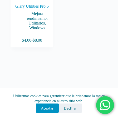
Glary Utilities Pro 5
Mejora
rendimiento
,
Utilitarios
,
Windows
Este
$
4.00
-
$
8.00
producto
Rango
tiene
de
múltiples
precios:
variantes.
desde
Las
$4.00
opciones
hasta
se
$8.00
pueden
elegir
en
la
página
Utilizamos cookies para garantizar que le brindamos la mejor
de
experiencia en nuestro sitio web.
producto
Aceptar
Declinar