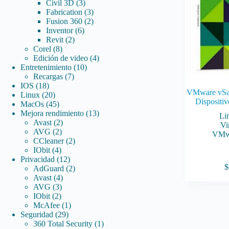
3
productos
Civil 3D
3
productos
3
Fabrication
3
productos
2
Fusion 360
2
6
productos
Inventor
6
2
productos
Revit
2
8
productos
Corel
8
productos
4
Edición de video
4
10
productos
Entretenimiento
10
7
productos
Recargas
7
18
productos
IOS
18
VMware vSan
productos
20
Linux
20
Dispositiv
productos
45
MacOs
45
productos
13
Mejora rendimiento
13
Li
2
productos
Avast
2
Vi
2
productos
AVG
2
VMw
productos
2
CCleaner
2
4
productos
IObit
4
productos
12
Privacidad
12
$
productos
2
AdGuard
2
4
productos
Avast
4
3
productos
AVG
3
2
productos
IObit
2
productos
1
McAfee
1
29
producto
Seguridad
29
productos
1
360 Total Security
1