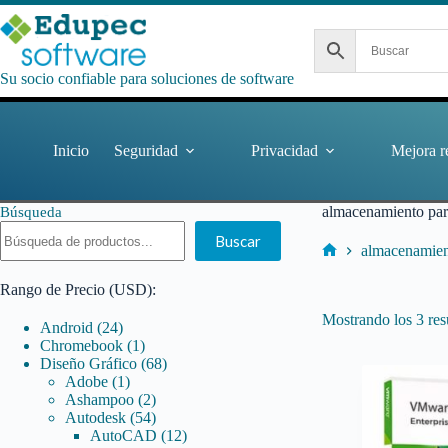
Saltar
al
contenido
Su socio confiable para soluciones de software
Inicio
Seguridad
Privacidad
Mejora r
almacenamiento par
Búsqueda
Buscar
almacenamient
Inicio
Rango de Precio (USD):
Mostrando los 3 res
24
Android
24
productos
1
Chromebook
1
producto
68
Diseño Gráfico
68
1
productos
Adobe
1
producto
2
Ashampoo
2
productos
54
Autodesk
54
productos
12
AutoCAD
12