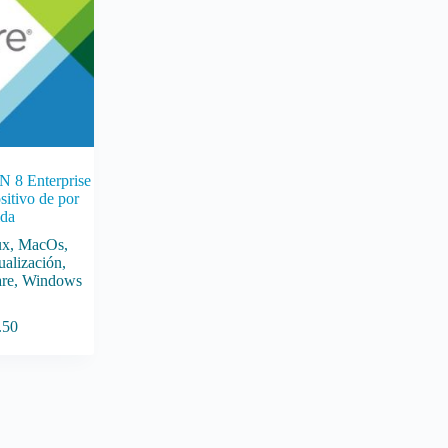
8 Enterprise
sitivo de por
da
ux
,
MacOs
,
ualización
,
re
,
Windows
.50