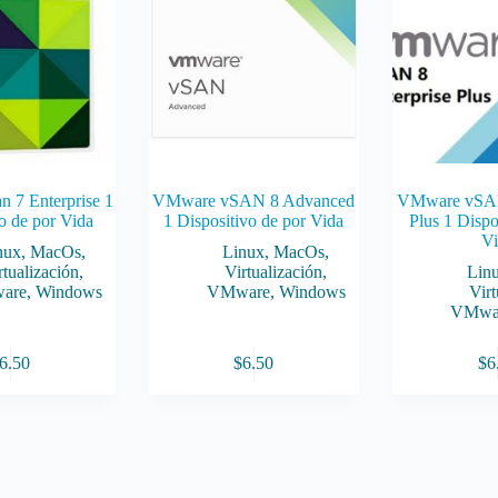
 7 Enterprise 1
VMware vSAN 8 Advanced
VMware vSAN 
o de por Vida
1 Dispositivo de por Vida
Plus 1 Dispo
Vi
nux
,
MacOs
,
Linux
,
MacOs
,
rtualización
,
Virtualización
,
Lin
are
,
Windows
VMware
,
Windows
Virt
VMwa
6.50
$
6.50
$
6