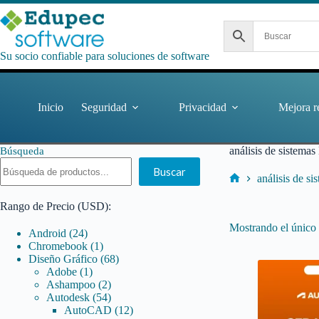
Saltar
al
contenido
Su socio confiable para soluciones de software
Inicio
Seguridad
Privacidad
Mejora r
análisis de sistem
Búsqueda
Buscar
análisis de 
Inicio
Rango de Precio (USD):
Mostrando el único 
24
Android
24
productos
1
Chromebook
1
producto
68
Diseño Gráfico
68
1
productos
Adobe
1
producto
2
Ashampoo
2
productos
54
Autodesk
54
productos
12
AutoCAD
12