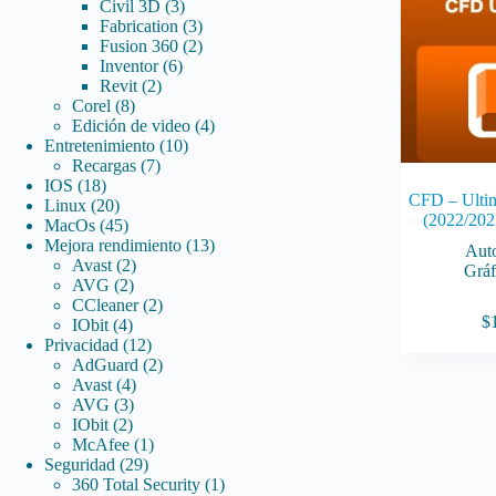
3
productos
Civil 3D
3
productos
3
Fabrication
3
productos
2
Fusion 360
2
6
productos
Inventor
6
2
productos
Revit
2
8
productos
Corel
8
productos
4
Edición de video
4
10
productos
Entretenimiento
10
7
productos
Recargas
7
18
productos
IOS
18
CFD – Ultim
productos
20
Linux
20
(2022/202
productos
45
MacOs
45
productos
13
Mejora rendimiento
13
Aut
2
productos
Avast
2
Gráf
2
productos
AVG
2
productos
2
CCleaner
2
$
4
productos
IObit
4
productos
12
Privacidad
12
productos
2
AdGuard
2
4
productos
Avast
4
3
productos
AVG
3
2
productos
IObit
2
productos
1
McAfee
1
29
producto
Seguridad
29
productos
1
360 Total Security
1