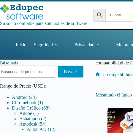
Saltar
al
contenido
Su socio confiable para soluciones de software
Inicio
Seguridad
Privacidad
Mejora r
compatibilidad de f
Búsqueda
Buscar
compatibilida
Inicio
Rango de Precio (USD):
Mostrando el único 
24
Android
24
productos
1
Chromebook
1
producto
68
Diseño Gráfico
68
1
productos
Adobe
1
producto
2
Ashampoo
2
productos
54
Autodesk
54
productos
12
AutoCAD
12