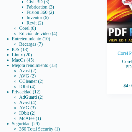
3
productos
Civil 3D
3
productos
3
Fabrication
3
productos
2
Fusion 360
2
6
productos
Inventor
6
2
productos
Revit
2
8
productos
Corel
8
productos
4
Edición de video
4
10
productos
Entretenimiento
10
7
productos
Recargas
7
18
productos
IOS
18
Corel 
productos
20
Linux
20
productos
45
MacOs
45
Core
productos
13
Mejora rendimiento
13
PD
2
productos
Avast
2
2
productos
AVG
2
productos
2
CCleaner
2
Este
$
4.0
4
productos
IObit
4
producto
productos
12
Privacidad
12
tiene
productos
2
AdGuard
2
múltiples
4
productos
Avast
4
variantes.
3
productos
AVG
3
Las
2
productos
IObit
2
opciones
productos
1
McAfee
1
se
29
producto
Seguridad
29
pueden
productos
1
360 Total Security
1
elegir