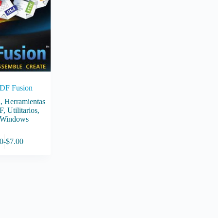
PDF Fusion
l
,
Herramientas
F
,
Utilitarios
,
Windows
0
-
$
7.00
Rango
de
precios:
desde
$4.00
hasta
$7.00