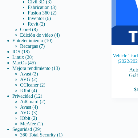
3
productos
Civil 3D
3
productos
3
Fabrication
3
productos
2
Fusion 360
2
6
productos
Inventor
6
2
productos
Revit
2
8
productos
Corel
8
productos
4
Edición de video
4
10
productos
Entretenimiento
10
7
productos
Recargas
7
18
productos
IOS
18
Vehicle Trac
productos
20
Linux
20
(2022/202
productos
45
MacOs
45
productos
13
Mejora rendimiento
13
Aut
2
productos
Avast
2
Gráf
2
productos
AVG
2
productos
2
CCleaner
2
$
4
productos
IObit
4
productos
12
Privacidad
12
productos
2
AdGuard
2
4
productos
Avast
4
3
productos
AVG
3
2
productos
IObit
2
productos
1
McAfee
1
29
producto
Seguridad
29
productos
1
360 Total Security
1