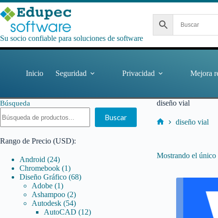
Saltar
al
contenido
Su socio confiable para soluciones de software
Inicio
Seguridad
Privacidad
Mejora r
diseño vial
Búsqueda
Buscar
diseño vial
Inicio
Rango de Precio (USD):
Mostrando el único 
24
Android
24
productos
1
Chromebook
1
producto
68
Diseño Gráfico
68
1
productos
Adobe
1
producto
2
Ashampoo
2
productos
54
Autodesk
54
productos
12
AutoCAD
12