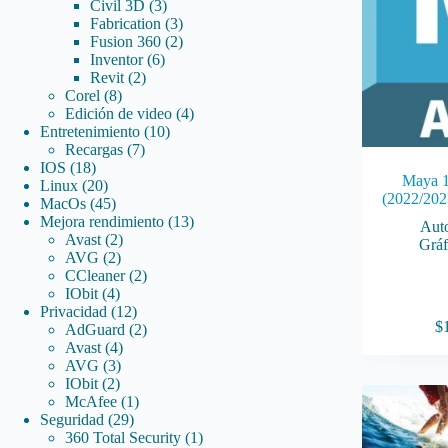
3
productos
Civil 3D
3
productos
3
Fabrication
3
productos
2
Fusion 360
2
6
productos
Inventor
6
2
productos
Revit
2
8
productos
Corel
8
productos
4
Edición de video
4
10
productos
Entretenimiento
10
7
productos
Recargas
7
18
productos
IOS
18
Maya 1
productos
20
Linux
20
(2022/202
productos
45
MacOs
45
productos
13
Mejora rendimiento
13
Aut
2
productos
Avast
2
Gráf
2
productos
AVG
2
productos
2
CCleaner
2
4
productos
IObit
4
productos
12
Privacidad
12
$
productos
2
AdGuard
2
4
productos
Avast
4
3
productos
AVG
3
2
productos
IObit
2
productos
1
McAfee
1
29
producto
Seguridad
29
productos
1
360 Total Security
1