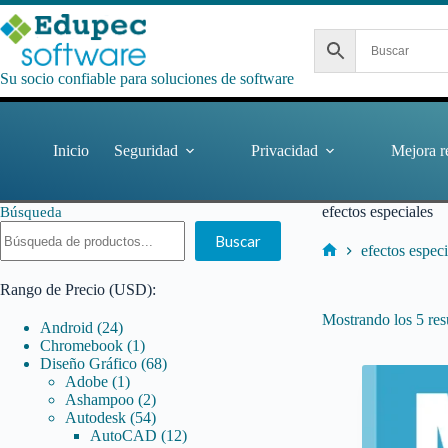
Saltar
al
contenido
Su socio confiable para soluciones de software
Inicio
Seguridad
Privacidad
Mejora r
efectos especiales
Búsqueda
Buscar
efectos especi
Inicio
Rango de Precio (USD):
Mostrando los 5 res
24
Android
24
productos
1
Chromebook
1
producto
68
Diseño Gráfico
68
1
productos
Adobe
1
producto
2
Ashampoo
2
productos
54
Autodesk
54
productos
12
AutoCAD
12