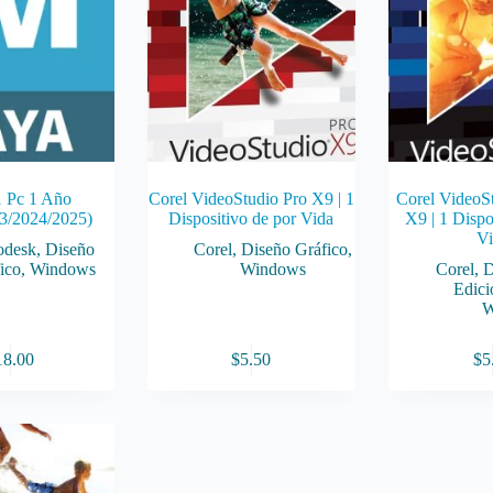
 Pc 1 Año
Corel VideoStudio Pro X9 | 1
Corel VideoSt
3/2024/2025)
Dispositivo de por Vida
X9 | 1 Dispo
Vi
odesk
,
Diseño
Corel
,
Diseño Gráfico
,
ico
,
Windows
Windows
Corel
,
D
Edici
W
18.00
$
5.50
$
5