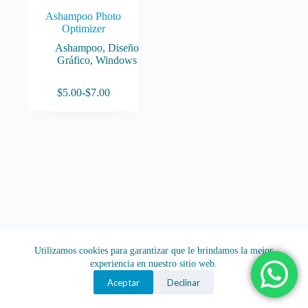
Ashampoo Photo
Optimizer
Ashampoo
,
Diseño
Gráfico
,
Windows
Este
$
5.00
-
$
7.00
producto
Rango
tiene
de
múltiples
precios:
variantes.
desde
Las
$5.00
opciones
hasta
se
$7.00
pueden
elegir
en
la
página
de
Utilizamos cookies para garantizar que le brindamos la mejor
producto
experiencia en nuestro sitio web.
Aceptar
Declinar