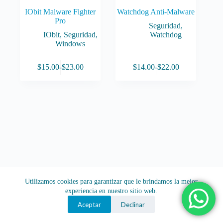
IObit Malware Fighter
Watchdog Anti-Malware
Pro
Seguridad
,
IObit
,
Seguridad
,
Watchdog
Windows
Este
Este
$
15.00
-
$
23.00
$
14.00
-
$
22.00
producto
producto
Rango
Rango
tiene
tiene
de
de
múltiples
múltiples
precios:
precios:
variantes.
variantes.
desde
desde
Las
Las
$15.00
$14.00
opciones
opciones
hasta
hasta
se
se
$23.00
$22.00
pueden
pueden
elegir
elegir
en
en
la
la
página
página
de
de
Utilizamos cookies para garantizar que le brindamos la mejor
producto
producto
experiencia en nuestro sitio web.
Aceptar
Declinar