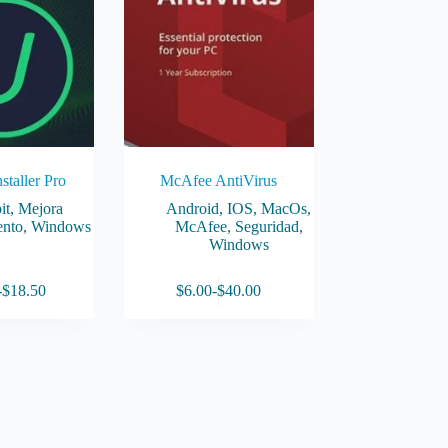
staller Pro
McAfee AntiVirus
it
,
Mejora
Android
,
IOS
,
MacOs
,
ento
,
Windows
McAfee
,
Seguridad
,
Windows
Este
-
$
18.50
$
6.00
-
$
40.00
producto
Rango
Rango
tiene
de
de
múltiples
precios:
precios:
variantes.
desde
desde
Las
$13.50
$6.00
opciones
hasta
hasta
se
$18.50
$40.00
pueden
elegir