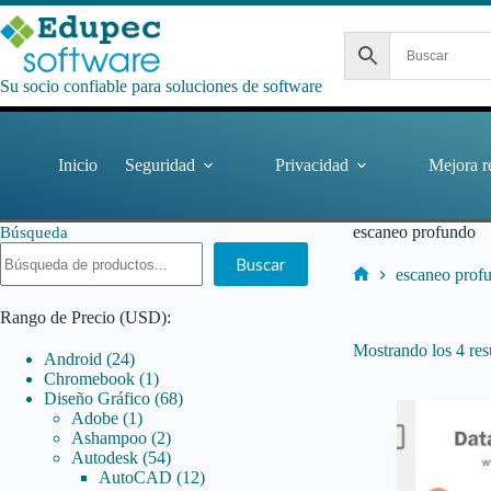
Saltar
al
contenido
Su socio confiable para soluciones de software
Inicio
Seguridad
Privacidad
Mejora r
escaneo profundo
Búsqueda
Buscar
escaneo prof
Inicio
Rango de Precio (USD):
Mostrando los 4 res
24
Android
24
productos
1
Chromebook
1
producto
68
Diseño Gráfico
68
1
productos
Adobe
1
producto
2
Ashampoo
2
productos
54
Autodesk
54
productos
12
AutoCAD
12