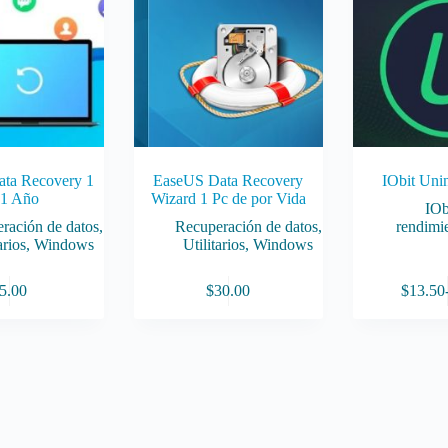
ata Recovery 1
EaseUS Data Recovery
IObit Unin
 1 Año
Wizard 1 Pc de por Vida
IOb
ración de datos
,
Recuperación de datos
,
rendimi
arios
,
Windows
Utilitarios
,
Windows
Este
5.00
$
30.00
$
13.50
producto
tiene
múltiples
variantes.
Las
opciones
se
pueden
elegir