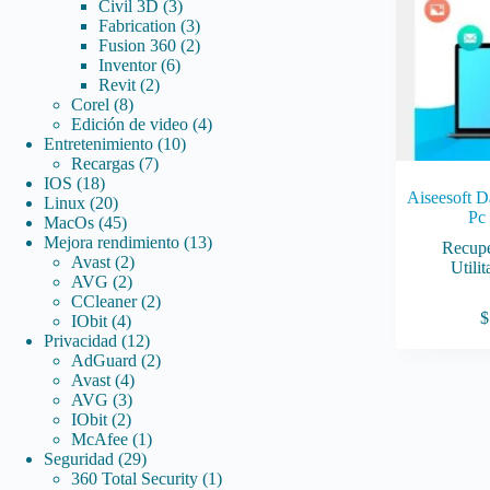
3
productos
Civil 3D
3
productos
3
Fabrication
3
productos
2
Fusion 360
2
6
productos
Inventor
6
2
productos
Revit
2
8
productos
Corel
8
productos
4
Edición de video
4
10
productos
Entretenimiento
10
7
productos
Recargas
7
18
productos
IOS
18
Aiseesoft D
productos
20
Linux
20
Pc
productos
45
MacOs
45
productos
13
Mejora rendimiento
13
Recupe
2
productos
Avast
2
Utilit
2
productos
AVG
2
productos
2
CCleaner
2
$
4
productos
IObit
4
productos
12
Privacidad
12
productos
2
AdGuard
2
4
productos
Avast
4
3
productos
AVG
3
2
productos
IObit
2
productos
1
McAfee
1
29
producto
Seguridad
29
productos
1
360 Total Security
1