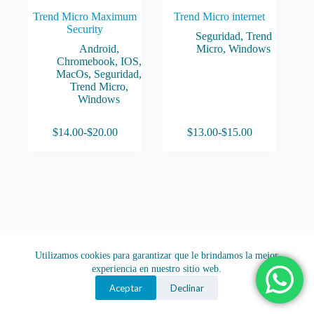
Trend Micro Maximum
Trend Micro internet
Security
Seguridad
,
Trend
Android
,
Micro
,
Windows
Chromebook
,
IOS
,
MacOs
,
Seguridad
,
Trend Micro
,
Windows
Este
Este
$
14.00
-
$
20.00
$
13.00
-
$
15.00
producto
producto
Rango
Rango
tiene
tiene
de
de
múltiples
múltiples
precios:
precios:
variantes.
variantes.
desde
desde
Las
Las
$14.00
$13.00
opciones
opciones
hasta
hasta
se
se
$20.00
$15.00
pueden
pueden
elegir
elegir
en
en
Utilizamos cookies para garantizar que le brindamos la mejor
la
la
experiencia en nuestro sitio web.
página
página
de
de
Aceptar
Declinar
producto
producto