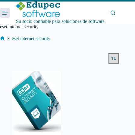
Saltar
al
contenido
Su socio confiable para soluciones de software
eset internet security
eset internet security
Inicio