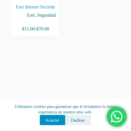
Eset Internet Security
Eset
,
Seguridad
Este
$
15.00
-
$
70.00
producto
Rango
tiene
de
múltiples
precios:
variantes.
desde
Las
$15.00
opciones
hasta
se
$70.00
pueden
elegir
en
la
página
de
producto
Utilizamos cookies para garantizar que le brindamos la mejor
experiencia en nuestro sitio web.
Aceptar
Declinar