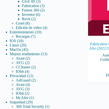
3
productos
Civil 3D
3
productos
3
Fabrication
3
productos
2
Fusion 360
2
6
productos
Inventor
6
2
productos
Revit
2
8
productos
Corel
8
productos
4
Edición de video
4
10
productos
Entretenimiento
10
7
productos
Recargas
7
18
productos
IOS
18
Fabrication
productos
20
Linux
20
Año (2022/2
productos
45
MacOs
45
productos
13
Mejora rendimiento
13
Aut
2
productos
Avast
2
Gráfi
2
productos
AVG
2
productos
2
CCleaner
2
4
productos
IObit
4
$
productos
12
Privacidad
12
productos
2
AdGuard
2
4
productos
Avast
4
3
productos
AVG
3
2
productos
IObit
2
productos
1
McAfee
1
29
producto
Seguridad
29
productos
1
360 Total Security
1