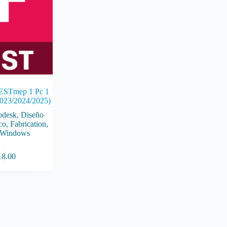
 ESTmep 1 Pc 1
023/2024/2025)
odesk
,
Diseño
co
,
Fabrication
,
Windows
18.00