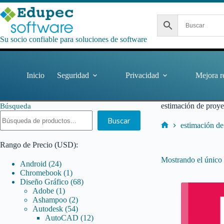
Saltar
al
contenido
Su socio confiable para soluciones de software
Inicio
Seguridad
Privacidad
Mejora r
estimación de proy
Búsqueda
Buscar
estimación d
Inicio
Rango de Precio (USD):
Mostrando el único 
24
Android
24
productos
1
Chromebook
1
producto
68
Diseño Gráfico
68
1
productos
Adobe
1
producto
2
Ashampoo
2
productos
54
Autodesk
54
productos
12
AutoCAD
12