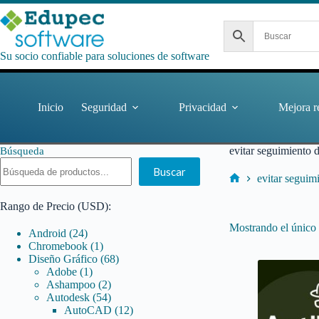
Saltar
al
contenido
Su socio confiable para soluciones de software
Inicio
Seguridad
Privacidad
Mejora r
evitar seguimiento 
Búsqueda
Buscar
evitar seguim
Inicio
Rango de Precio (USD):
Mostrando el único 
24
Android
24
productos
1
Chromebook
1
producto
68
Diseño Gráfico
68
1
productos
Adobe
1
producto
2
Ashampoo
2
productos
54
Autodesk
54
productos
12
AutoCAD
12