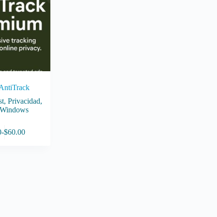
AntiTrack
st
,
Privacidad
,
Windows
0
-
$
60.00
Rango
de
precios:
desde
$9.00
hasta
$60.00