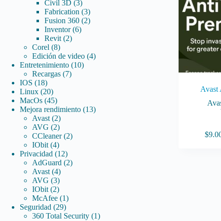
3
productos
Civil 3D
3
productos
3
Fabrication
3
productos
2
Fusion 360
2
6
productos
Inventor
6
2
productos
Revit
2
8
productos
Corel
8
productos
4
Edición de video
4
10
productos
Entretenimiento
10
7
productos
Recargas
7
18
productos
IOS
18
Avast 
productos
20
Linux
20
productos
45
MacOs
45
Ava
productos
13
Mejora rendimiento
13
2
productos
Avast
2
2
productos
AVG
2
Este
$
9.0
productos
2
CCleaner
2
producto
4
productos
IObit
4
tiene
productos
12
Privacidad
12
múltiples
productos
2
AdGuard
2
variantes.
4
productos
Avast
4
Las
3
productos
AVG
3
opciones
2
productos
IObit
2
se
productos
1
McAfee
1
pueden
29
producto
Seguridad
29
elegir
productos
1
360 Total Security
1
en