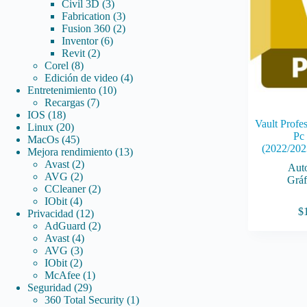
3
productos
Civil 3D
3
productos
3
Fabrication
3
productos
2
Fusion 360
2
6
productos
Inventor
6
2
productos
Revit
2
8
productos
Corel
8
productos
4
Edición de video
4
10
productos
Entretenimiento
10
7
productos
Recargas
7
18
productos
IOS
18
Vault Profes
productos
20
Linux
20
Pc
productos
45
MacOs
45
(2022/202
productos
13
Mejora rendimiento
13
2
productos
Avast
2
Aut
2
productos
AVG
2
Gráf
productos
2
CCleaner
2
4
productos
IObit
4
$
productos
12
Privacidad
12
productos
2
AdGuard
2
4
productos
Avast
4
3
productos
AVG
3
2
productos
IObit
2
productos
1
McAfee
1
29
producto
Seguridad
29
productos
1
360 Total Security
1