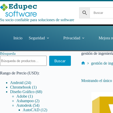
Saltar
al
contenido
Su socio confiable para soluciones de software
Inicio
Seguridad
Privacidad
Mejora r
gestión de ingenierí
Búsqueda
Buscar
gestión de in
Inicio
Rango de Precio (USD):
Mostrando el único 
24
Android
24
productos
1
Chromebook
1
producto
68
Diseño Gráfico
68
1
productos
Adobe
1
producto
2
Ashampoo
2
productos
54
Autodesk
54
productos
12
AutoCAD
12