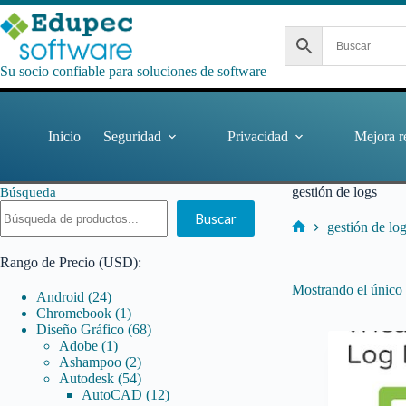
Saltar
al
contenido
Su socio confiable para soluciones de software
Inicio
Seguridad
Privacidad
Mejora r
gestión de logs
Búsqueda
Buscar
gestión de lo
Inicio
Rango de Precio (USD):
Mostrando el único 
24
Android
24
productos
1
Chromebook
1
producto
68
Diseño Gráfico
68
1
productos
Adobe
1
producto
2
Ashampoo
2
productos
54
Autodesk
54
productos
12
AutoCAD
12