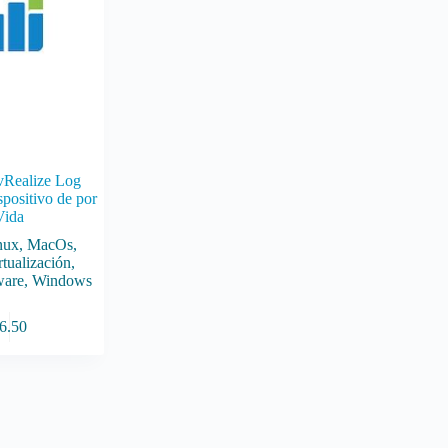
Realize Log
spositivo de por
Vida
nux
,
MacOs
,
rtualización
,
are
,
Windows
6.50