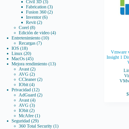
3
productos
Civil 3D
3
productos
3
Fabrication
3
productos
2
Fusion 360
2
6
productos
Inventor
6
2
productos
Revit
2
8
productos
Corel
8
productos
4
Edición de video
4
10
productos
Entretenimiento
10
7
productos
Recargas
7
18
productos
IOS
18
Vmware v
productos
20
Linux
20
Insight 1 Di
productos
45
MacOs
45
productos
13
Mejora rendimiento
13
2
productos
Avast
2
Li
2
productos
AVG
2
Vi
productos
2
CCleaner
2
VMw
4
productos
IObit
4
productos
12
Privacidad
12
$
productos
2
AdGuard
2
4
productos
Avast
4
3
productos
AVG
3
2
productos
IObit
2
productos
1
McAfee
1
29
producto
Seguridad
29
productos
1
360 Total Security
1