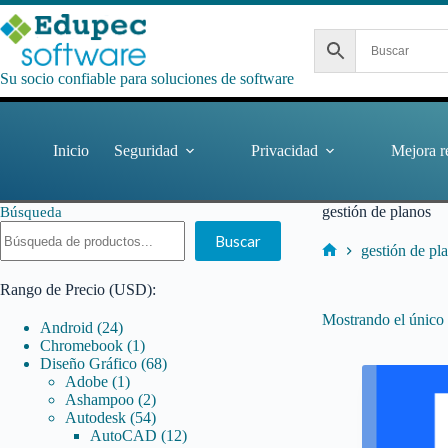
Saltar
al
contenido
Su socio confiable para soluciones de software
Inicio
Seguridad
Privacidad
Mejora r
gestión de planos
Búsqueda
Buscar
gestión de pl
Inicio
Rango de Precio (USD):
Mostrando el único 
24
Android
24
productos
1
Chromebook
1
producto
68
Diseño Gráfico
68
1
productos
Adobe
1
producto
2
Ashampoo
2
productos
54
Autodesk
54
productos
12
AutoCAD
12