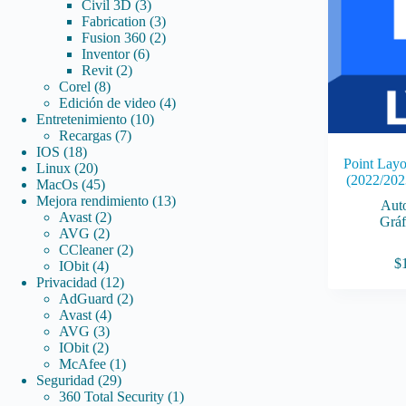
3
productos
Civil 3D
3
productos
3
Fabrication
3
productos
2
Fusion 360
2
6
productos
Inventor
6
2
productos
Revit
2
8
productos
Corel
8
productos
4
Edición de video
4
10
productos
Entretenimiento
10
7
productos
Recargas
7
18
productos
IOS
18
Point Layo
productos
20
Linux
20
(2022/202
productos
45
MacOs
45
productos
13
Mejora rendimiento
13
Aut
2
productos
Avast
2
Gráf
2
productos
AVG
2
productos
2
CCleaner
2
$
4
productos
IObit
4
productos
12
Privacidad
12
productos
2
AdGuard
2
4
productos
Avast
4
3
productos
AVG
3
2
productos
IObit
2
productos
1
McAfee
1
29
producto
Seguridad
29
productos
1
360 Total Security
1