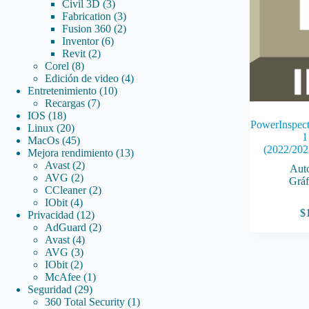
3
productos
Civil 3D
3
productos
3
Fabrication
3
productos
2
Fusion 360
2
6
productos
Inventor
6
2
productos
Revit
2
8
productos
Corel
8
productos
4
Edición de video
4
10
productos
Entretenimiento
10
7
productos
Recargas
7
18
productos
IOS
18
PowerInspect
productos
20
Linux
20
1
productos
45
MacOs
45
(2022/202
productos
13
Mejora rendimiento
13
2
productos
Avast
2
Aut
2
productos
AVG
2
Gráf
productos
2
CCleaner
2
4
productos
IObit
4
$
productos
12
Privacidad
12
productos
2
AdGuard
2
4
productos
Avast
4
3
productos
AVG
3
2
productos
IObit
2
productos
1
McAfee
1
29
producto
Seguridad
29
productos
1
360 Total Security
1