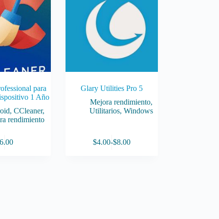
ofessional para
Glary Utilities Pro 5
spositivo 1 Año
Mejora rendimiento
,
oid
,
CCleaner
,
Utilitarios
,
Windows
ra rendimiento
Este
6.00
$
4.00
-
$
8.00
producto
Rango
tiene
de
múltiples
precios:
variantes.
desde
Las
$4.00
opciones
hasta
se
$8.00
pueden
elegir