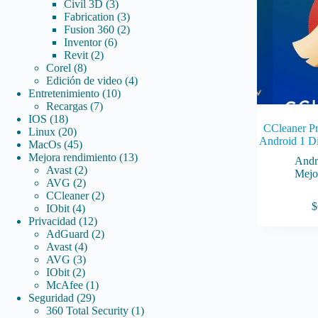
3
productos
Civil 3D
3
productos
3
Fabrication
3
productos
2
Fusion 360
2
6
productos
Inventor
6
2
productos
Revit
2
8
productos
Corel
8
productos
4
Edición de video
4
10
productos
Entretenimiento
10
7
productos
Recargas
7
18
productos
IOS
18
CCleaner Pr
productos
20
Linux
20
Android 1 Di
productos
45
MacOs
45
productos
13
Mejora rendimiento
13
Andr
2
productos
Avast
2
Mejo
2
productos
AVG
2
productos
2
CCleaner
2
$
4
productos
IObit
4
productos
12
Privacidad
12
productos
2
AdGuard
2
4
productos
Avast
4
3
productos
AVG
3
2
productos
IObit
2
productos
1
McAfee
1
29
producto
Seguridad
29
productos
1
360 Total Security
1