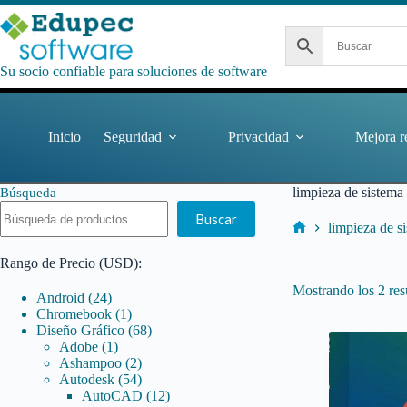
Saltar
al
contenido
Su socio confiable para soluciones de software
Inicio
Seguridad
Privacidad
Mejora r
limpieza de sistema
Búsqueda
Buscar
limpieza de s
Inicio
Rango de Precio (USD):
Mostrando los 2 res
24
Android
24
productos
1
Chromebook
1
producto
68
Diseño Gráfico
68
1
productos
Adobe
1
producto
2
Ashampoo
2
productos
54
Autodesk
54
productos
12
AutoCAD
12