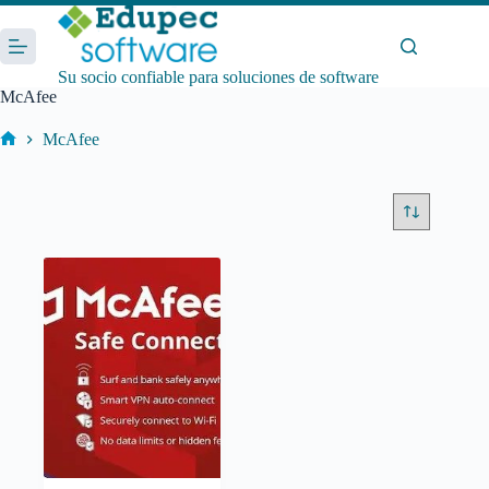
Saltar
al
contenido
Su socio confiable para soluciones de software
McAfee
McAfee
Inicio