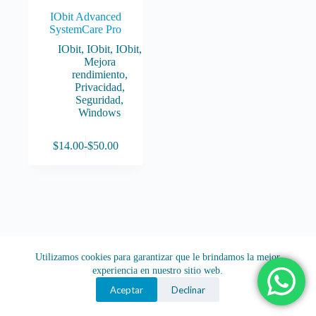
IObit Advanced
SystemCare Pro
IObit
,
IObit
,
IObit
,
Mejora
rendimiento
,
Privacidad
,
Seguridad
,
Windows
Este
$
14.00
-
$
50.00
producto
Rango
tiene
de
múltiples
precios:
variantes.
desde
Las
$14.00
opciones
hasta
se
$50.00
pueden
elegir
Utilizamos cookies para garantizar que le brindamos la mejor
en
experiencia en nuestro sitio web.
la
página
Aceptar
Declinar
de
producto