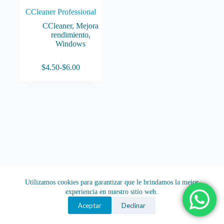
CCleaner Professional
CCleaner
,
Mejora
rendimiento
,
Windows
Este
$
4.50
-
$
6.00
producto
Rango
tiene
de
múltiples
precios:
variantes.
desde
Las
$4.50
opciones
hasta
se
$6.00
pueden
elegir
en
la
página
de
Utilizamos cookies para garantizar que le brindamos la mejor
producto
experiencia en nuestro sitio web.
Aceptar
Declinar