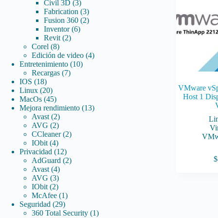
3
productos
Civil 3D
3
productos
3
Fabrication
3
productos
2
Fusion 360
2
6
productos
Inventor
6
2
productos
Revit
2
8
productos
Corel
8
productos
4
Edición de video
4
10
productos
Entretenimiento
10
7
productos
Recargas
7
18
productos
IOS
18
VMware vSp
productos
20
Linux
20
Host 1 Disp
productos
45
MacOs
45
productos
13
Mejora rendimiento
13
2
productos
Avast
2
Li
2
productos
AVG
2
Vi
productos
2
CCleaner
2
VMw
4
productos
IObit
4
productos
12
Privacidad
12
$
productos
2
AdGuard
2
4
productos
Avast
4
3
productos
AVG
3
2
productos
IObit
2
productos
1
McAfee
1
29
producto
Seguridad
29
productos
1
360 Total Security
1