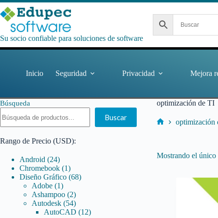
Saltar
al
contenido
Su socio confiable para soluciones de software
Inicio
Seguridad
Privacidad
Mejora r
optimización de TI
Búsqueda
Buscar
optimización 
Inicio
Rango de Precio (USD):
Mostrando el único 
24
Android
24
productos
1
Chromebook
1
producto
68
Diseño Gráfico
68
1
productos
Adobe
1
producto
2
Ashampoo
2
productos
54
Autodesk
54
productos
12
AutoCAD
12