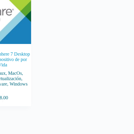
here 7 Desktop
ositivo de por
Vida
nux
,
MacOs
,
rtualización
,
are
,
Windows
8.00