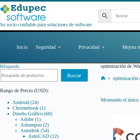
Saltar
al
contenido
Su socio confiable para soluciones de software
Inicio
Seguridad
Privacidad
Mejora r
optimización de W
Búsqueda
Buscar
optimización
Inicio
Rango de Precio (USD):
Mostrando el único 
24
Android
24
productos
1
Chromebook
1
producto
68
Diseño Gráfico
68
1
productos
Adobe
1
producto
2
Ashampoo
2
productos
54
Autodesk
54
productos
12
AutoCAD
12