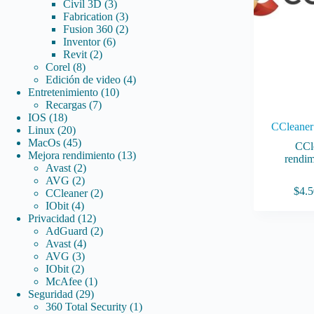
3
productos
Civil 3D
3
productos
3
Fabrication
3
productos
2
Fusion 360
2
6
productos
Inventor
6
2
productos
Revit
2
8
productos
Corel
8
productos
4
Edición de video
4
10
productos
Entretenimiento
10
7
productos
Recargas
7
18
productos
IOS
18
CCleaner 
productos
20
Linux
20
productos
45
MacOs
45
CCl
productos
13
Mejora rendimiento
13
rendim
2
productos
Avast
2
2
productos
AVG
2
Este
$
4.5
productos
2
CCleaner
2
producto
4
productos
IObit
4
tiene
productos
12
Privacidad
12
múltiples
productos
2
AdGuard
2
variantes.
4
productos
Avast
4
Las
3
productos
AVG
3
opciones
2
productos
IObit
2
se
productos
1
McAfee
1
pueden
29
producto
Seguridad
29
elegir
productos
1
360 Total Security
1
en