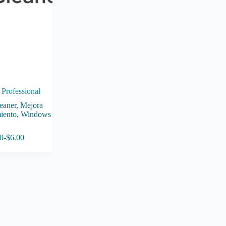
Professional
eaner
,
Mejora
iento
,
Windows
0
-
$
6.00
Rango
de
precios:
desde
$4.50
hasta
$6.00