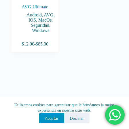
AVG Ultimate
Android
,
AVG
,
IOS
,
MacOs
,
Seguridad
,
Windows
Este
$
12.00
-
$
85.00
producto
Rango
tiene
de
múltiples
precios:
variantes.
desde
Las
$12.00
opciones
hasta
se
$85.00
pueden
elegir
en
la
página
Utilizamos cookies para garantizar que le brindamos la mejor
de
experiencia en nuestro sitio web.
producto
Aceptar
Declinar