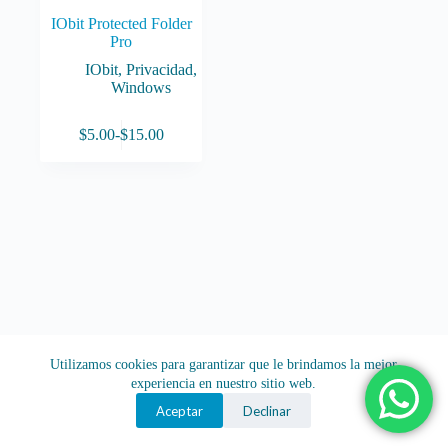
IObit Protected Folder
Pro
IObit
,
Privacidad
,
Windows
Este
$
5.00
-
$
15.00
producto
Rango
tiene
de
múltiples
precios:
variantes.
desde
Las
$5.00
opciones
hasta
se
$15.00
pueden
elegir
en
la
página
de
Utilizamos cookies para garantizar que le brindamos la mejor
producto
experiencia en nuestro sitio web.
Aceptar
Declinar