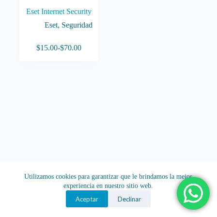
Eset Internet Security
Eset
,
Seguridad
Este
$
15.00
-
$
70.00
producto
Rango
tiene
de
múltiples
precios:
variantes.
desde
Las
$15.00
opciones
hasta
se
$70.00
pueden
elegir
en
la
página
de
producto
Utilizamos cookies para garantizar que le brindamos la mejor
experiencia en nuestro sitio web.
Aceptar
Declinar