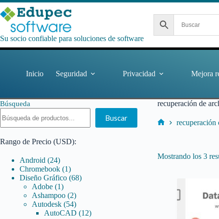
Saltar
al
contenido
Su socio confiable para soluciones de software
Inicio
Seguridad
Privacidad
Mejora r
recuperación de arc
Búsqueda
Buscar
recuperación 
Inicio
Rango de Precio (USD):
Mostrando los 3 res
24
Android
24
productos
1
Chromebook
1
producto
68
Diseño Gráfico
68
1
productos
Adobe
1
producto
2
Ashampoo
2
productos
54
Autodesk
54
productos
12
AutoCAD
12