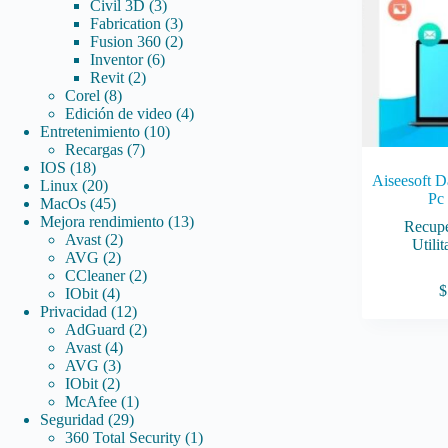
3
productos
Civil 3D
3
productos
3
Fabrication
3
productos
2
Fusion 360
2
6
productos
Inventor
6
2
productos
Revit
2
8
productos
Corel
8
productos
4
Edición de video
4
10
productos
Entretenimiento
10
7
productos
Recargas
7
18
productos
IOS
18
Aiseesoft D
productos
20
Linux
20
Pc
productos
45
MacOs
45
productos
13
Mejora rendimiento
13
Recupe
2
productos
Avast
2
Utilit
2
productos
AVG
2
productos
2
CCleaner
2
$
4
productos
IObit
4
productos
12
Privacidad
12
productos
2
AdGuard
2
4
productos
Avast
4
3
productos
AVG
3
2
productos
IObit
2
productos
1
McAfee
1
29
producto
Seguridad
29
productos
1
360 Total Security
1