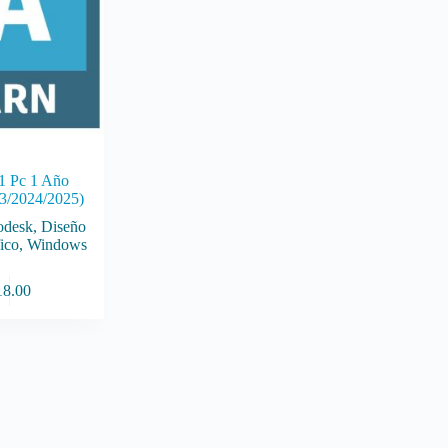
1 Pc 1 Año
3/2024/2025)
odesk
,
Diseño
ico
,
Windows
18.00