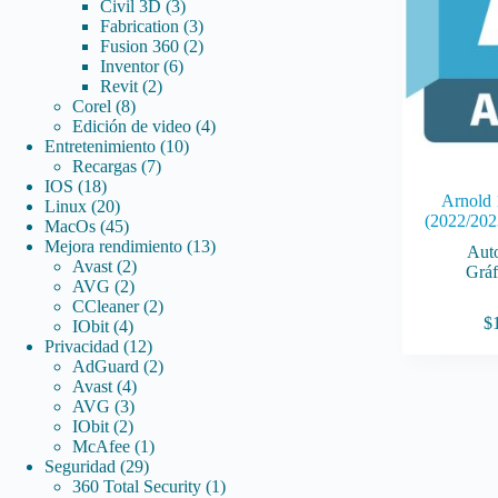
3
productos
Civil 3D
3
productos
3
Fabrication
3
productos
2
Fusion 360
2
6
productos
Inventor
6
2
productos
Revit
2
8
productos
Corel
8
productos
4
Edición de video
4
10
productos
Entretenimiento
10
7
productos
Recargas
7
18
productos
IOS
18
Arnold 
productos
20
Linux
20
(2022/202
productos
45
MacOs
45
productos
13
Mejora rendimiento
13
Aut
2
productos
Avast
2
Gráf
2
productos
AVG
2
productos
2
CCleaner
2
$
4
productos
IObit
4
productos
12
Privacidad
12
productos
2
AdGuard
2
4
productos
Avast
4
3
productos
AVG
3
2
productos
IObit
2
productos
1
McAfee
1
29
producto
Seguridad
29
productos
1
360 Total Security
1