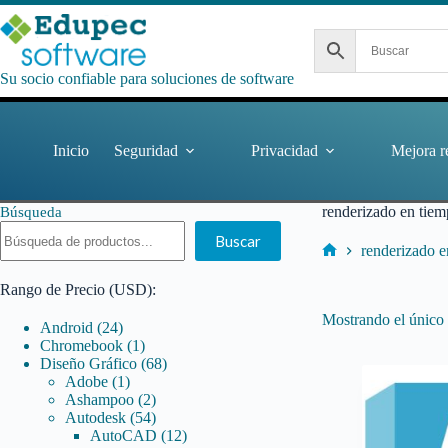
Saltar
al
contenido
Su socio confiable para soluciones de software
Inicio
Seguridad
Privacidad
Mejora r
renderizado en tiem
Búsqueda
Buscar
renderizado e
Inicio
Rango de Precio (USD):
Mostrando el único 
24
Android
24
productos
1
Chromebook
1
producto
68
Diseño Gráfico
68
1
productos
Adobe
1
producto
2
Ashampoo
2
productos
54
Autodesk
54
productos
12
AutoCAD
12