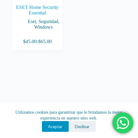
ESET Home Security
Essential
Eset
,
Seguridad
,
Windows
Este
$
45.00
-
$
65.00
producto
Rango
tiene
de
múltiples
precios:
variantes.
desde
Las
$45.00
opciones
hasta
se
$65.00
pueden
elegir
en
la
página
de
Utilizamos cookies para garantizar que le brindamos la mejor
producto
experiencia en nuestro sitio web.
Aceptar
Declinar