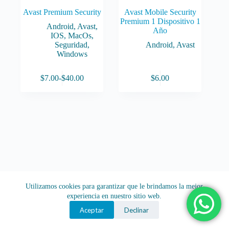
Avast Premium Security
Avast Mobile Security
Premium 1 Dispositivo 1
Android
,
Avast
,
Año
IOS
,
MacOs
,
Seguridad
,
Android
,
Avast
Windows
Este
$
7.00
-
$
40.00
$
6.00
producto
Rango
tiene
de
múltiples
precios:
variantes.
desde
Las
$7.00
opciones
hasta
se
$40.00
pueden
elegir
en
la
página
Utilizamos cookies para garantizar que le brindamos la mejor
de
experiencia en nuestro sitio web.
producto
Aceptar
Declinar