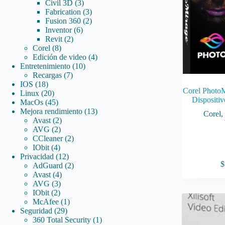
3
productos
Civil 3D
3
productos
3
Fabrication
3
productos
2
Fusion 360
2
6
productos
Inventor
6
2
productos
Revit
2
8
productos
Corel
8
productos
4
Edición de video
4
10
productos
Entretenimiento
10
7
productos
Recargas
7
18
productos
IOS
18
Corel PhotoM
productos
20
Linux
20
Dispositiv
productos
45
MacOs
45
productos
13
Mejora rendimiento
13
Corel
2
productos
Avast
2
2
productos
AVG
2
productos
2
CCleaner
2
4
productos
IObit
4
productos
12
Privacidad
12
$
productos
2
AdGuard
2
4
productos
Avast
4
3
productos
AVG
3
2
productos
IObit
2
productos
1
McAfee
1
29
producto
Seguridad
29
productos
1
360 Total Security
1