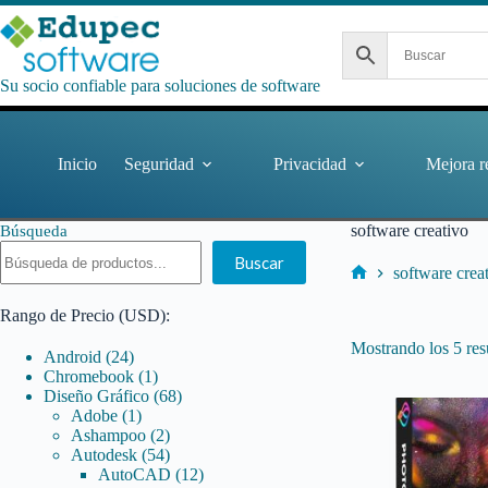
Saltar
al
contenido
Su socio confiable para soluciones de software
Inicio
Seguridad
Privacidad
Mejora r
software creativo
Búsqueda
Buscar
software crea
Inicio
Rango de Precio (USD):
Mostrando los 5 res
24
Android
24
productos
1
Chromebook
1
producto
68
Diseño Gráfico
68
1
productos
Adobe
1
producto
2
Ashampoo
2
productos
54
Autodesk
54
productos
12
AutoCAD
12