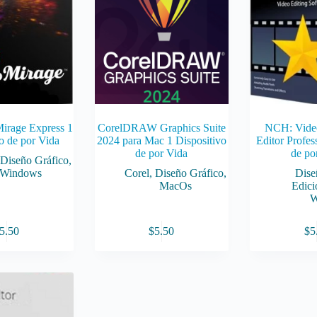
irage Express 1
CorelDRAW Graphics Suite
NCH: Vide
o de por Vida
2024 para Mac 1 Dispositivo
Editor Profess
de por Vida
de po
,
Diseño Gráfico
,
Windows
Corel
,
Diseño Gráfico
,
Dise
MacOs
Edici
W
5.50
$
5.50
$
5