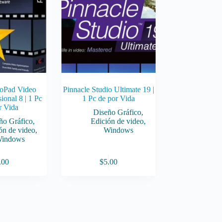
oPad Video
Pinnacle Studio Ultimate 19 |
ional 8 | 1 Pc
1 Pc de por Vida
r Vida
Diseño Gráfico
,
ño Gráfico
,
Edición de video
,
ón de video
,
Windows
indows
.00
$
5.00