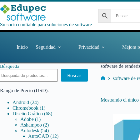
Saltar
al
contenido
Su socio confiable para soluciones de software
Inicio
Seguridad
Privacidad
Mejora r
software de renderi
Búsqueda
Buscar
software de r
Inicio
Rango de Precio (USD):
Mostrando el único 
24
Android
24
productos
1
Chromebook
1
producto
68
Diseño Gráfico
68
1
productos
Adobe
1
producto
2
Ashampoo
2
productos
54
Autodesk
54
productos
12
AutoCAD
12