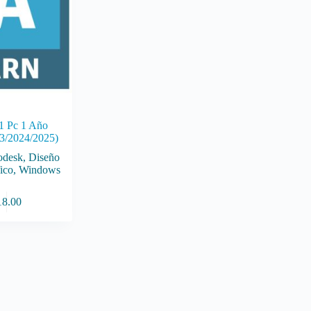
1 Pc 1 Año
3/2024/2025)
odesk
,
Diseño
ico
,
Windows
18.00