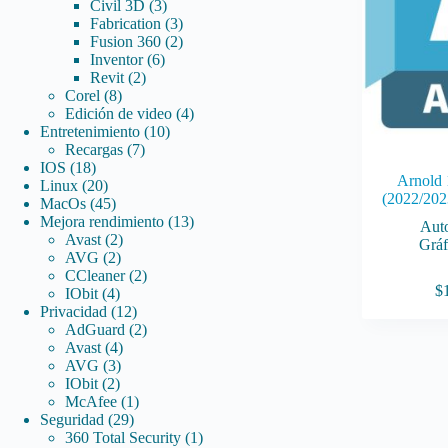
3
productos
Civil 3D
3
productos
3
Fabrication
3
productos
2
Fusion 360
2
6
productos
Inventor
6
2
productos
Revit
2
8
productos
Corel
8
productos
4
Edición de video
4
10
productos
Entretenimiento
10
7
productos
Recargas
7
18
productos
IOS
18
Arnold 
productos
20
Linux
20
(2022/202
productos
45
MacOs
45
productos
13
Mejora rendimiento
13
Aut
2
productos
Avast
2
Gráf
2
productos
AVG
2
productos
2
CCleaner
2
$
4
productos
IObit
4
productos
12
Privacidad
12
productos
2
AdGuard
2
4
productos
Avast
4
3
productos
AVG
3
2
productos
IObit
2
productos
1
McAfee
1
29
producto
Seguridad
29
productos
1
360 Total Security
1