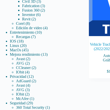
3
productos
Civil 3D
3
productos
3
Fabrication
3
productos
2
Fusion 360
2
6
productos
Inventor
6
2
productos
Revit
2
8
productos
Corel
8
productos
4
Edición de video
4
10
productos
Entretenimiento
10
7
productos
Recargas
7
18
productos
IOS
18
Vehicle Trac
productos
20
Linux
20
(2022/202
productos
45
MacOs
45
productos
13
Mejora rendimiento
13
Aut
2
productos
Avast
2
Gráf
2
productos
AVG
2
productos
2
CCleaner
2
$
4
productos
IObit
4
productos
12
Privacidad
12
productos
2
AdGuard
2
4
productos
Avast
4
3
productos
AVG
3
2
productos
IObit
2
productos
1
McAfee
1
29
producto
Seguridad
29
productos
1
360 Total Security
1