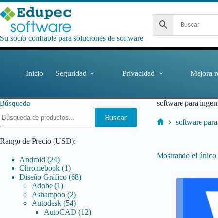
Saltar
al
contenido
Su socio confiable para soluciones de software
Inicio
Seguridad
Privacidad
Mejora r
software para ingeni
Búsqueda
Buscar
software para
Inicio
Rango de Precio (USD):
Mostrando el único 
24
Android
24
productos
1
Chromebook
1
producto
68
Diseño Gráfico
68
1
productos
Adobe
1
producto
2
Ashampoo
2
productos
54
Autodesk
54
productos
12
AutoCAD
12