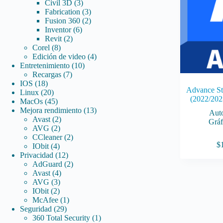
3
productos
Civil 3D
3
productos
3
Fabrication
3
productos
2
Fusion 360
2
6
productos
Inventor
6
2
productos
Revit
2
8
productos
Corel
8
productos
4
Edición de video
4
10
productos
Entretenimiento
10
7
productos
Recargas
7
18
productos
IOS
18
Advance St
productos
20
Linux
20
(2022/202
productos
45
MacOs
45
productos
13
Mejora rendimiento
13
Aut
2
productos
Avast
2
Gráf
2
productos
AVG
2
productos
2
CCleaner
2
$
4
productos
IObit
4
productos
12
Privacidad
12
productos
2
AdGuard
2
4
productos
Avast
4
3
productos
AVG
3
2
productos
IObit
2
productos
1
McAfee
1
29
producto
Seguridad
29
productos
1
360 Total Security
1