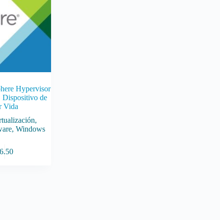
ere Hypervisor
 Dispositivo de
r Vida
rtualización
,
are
,
Windows
6.50