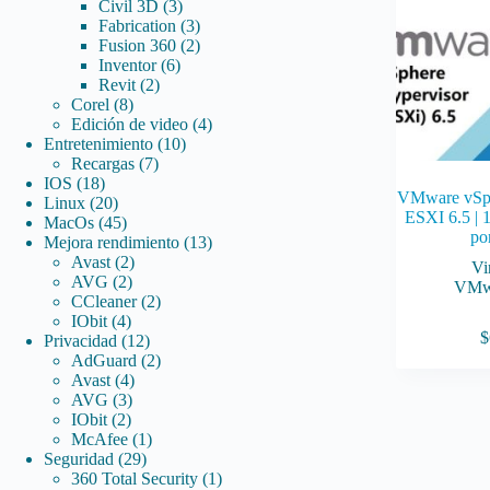
3
productos
Civil 3D
3
productos
3
Fabrication
3
productos
2
Fusion 360
2
6
productos
Inventor
6
2
productos
Revit
2
8
productos
Corel
8
productos
4
Edición de video
4
10
productos
Entretenimiento
10
7
productos
Recargas
7
18
productos
IOS
18
VMware vSph
productos
20
Linux
20
ESXI 6.5 | 1
productos
45
MacOs
45
po
productos
13
Mejora rendimiento
13
2
productos
Avast
2
Vi
2
productos
AVG
2
VMw
productos
2
CCleaner
2
4
productos
IObit
4
$
productos
12
Privacidad
12
productos
2
AdGuard
2
4
productos
Avast
4
3
productos
AVG
3
2
productos
IObit
2
productos
1
McAfee
1
29
producto
Seguridad
29
productos
1
360 Total Security
1