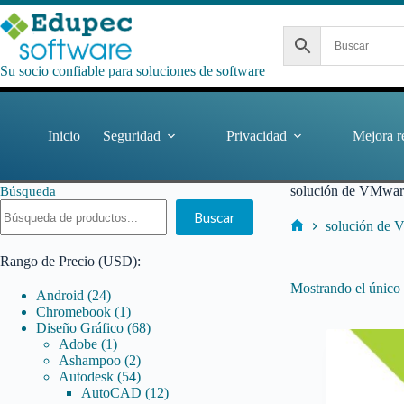
Saltar
al
contenido
Su socio confiable para soluciones de software
Inicio
Seguridad
Privacidad
Mejora r
solución de VMwar
Búsqueda
Buscar
solución de 
Inicio
Rango de Precio (USD):
Mostrando el único 
24
Android
24
productos
1
Chromebook
1
producto
68
Diseño Gráfico
68
1
productos
Adobe
1
producto
2
Ashampoo
2
productos
54
Autodesk
54
productos
12
AutoCAD
12